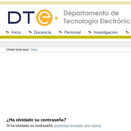
Cambiar
a
contenido.
|
Saltar
a
Secciones
Inicio
Docencia
Personal
Investigacion
navegación
Herramientas
Personales
Usted está aquí:
Inicio
¿Ha olvidado su contraseña?
Si ha olvidado su contraseña,
podemos enviarle una nueva
.