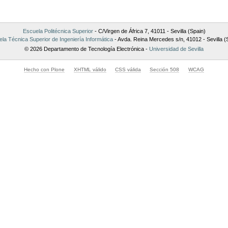
Escuela Politécnica Superior
- C/Virgen de África 7, 41011 - Sevilla (Spain)
la Técnica Superior de Ingeniería Informática
- Avda. Reina Mercedes s/n, 41012 - Sevilla (
© 2026 Departamento de Tecnología Electrónica -
Universidad de Sevilla
Hecho con Plone
XHTML válido
CSS válida
Sección 508
WCAG