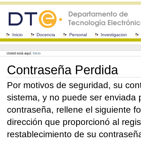
Cambiar
a
contenido.
|
Saltar
a
Secciones
Inicio
Docencia
Personal
Investigacion
navegación
Herramientas
Personales
Usted está aquí:
Inicio
Contraseña Perdida
Por motivos de seguridad, su con
sistema, y no puede ser enviada p
contraseña, rellene el siguiente f
dirección que proporcionó al regis
restablecimiento de su contraseñ