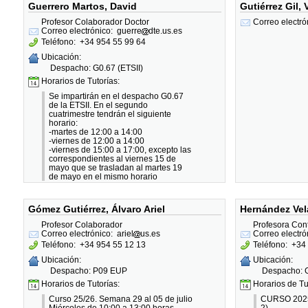
Guerrero Martos, David
Gutiérrez Gil, 
correo electrónico para confirmar
disponibilidad.
Profesor Colaborador Doctor
Correo electró
Es posible atender en otro horario
Correo electrónico:
guerre
dte.us.es
previa cita por correo electrónico.
Teléfono:
+34 954 55 99 64
Ubicación:
Despacho: G0.67 (ETSII)
Horarios de Tutorías:
Se impartirán en el despacho G0.67
de la ETSII. En el segundo
cuatrimestre tendrán el siguiente
horario:
-martes de 12:00 a 14:00
-viernes de 12:00 a 14:00
-viernes de 15:00 a 17:00, excepto las
correspondientes al viernes 15 de
mayo que se trasladan al martes 19
de mayo en el mismo horario
Gómez Gutiérrez, Álvaro Ariel
Hernández Vel
Profesor Colaborador
Profesora Con
Correo electrónico:
ariel
us.es
Correo electró
Teléfono:
+34 954 55 12 13
Teléfono:
+34 
Ubicación:
Ubicación:
Despacho: P09 EUP
Despacho: G
Horarios de Tutorías:
Horarios de Tu
Curso 25/26. Semana 29 al 05 de julio
CURSO 202
Miércoles de 10:00 a 13:00 horas
2)