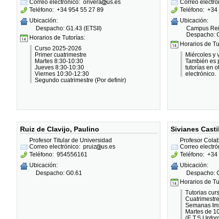
Correo electrónico:
orivera
us.es
Correo electró
Teléfono:
+34 954 55 27 89
Teléfono:
+34 
Ubicación:
Ubicación:
Despacho: G1.43 (ETSII)
Campus Rein
Despacho: G
Horarios de Tutorías:
Horarios de Tu
Curso 2025-2026
Primer cuatrimestre
Miércoles y 
Martes 8:30-10:30
También es p
Jueves 8:30-10:30
tutorías en o
Viernes 10:30-12:30
electrónico.
Segundo cuatrimestre (Por definir)
Ruiz de Clavijo, Paulino
Sivianes Casti
Profesor Titular de Universidad
Profesor Cola
Correo electrónico:
pruiz
us.es
Correo electró
Teléfono:
954556161
Teléfono:
+34 
Ubicación:
Ubicación:
Despacho: G0.61
Despacho: G
Horarios de Tu
Tutorias cur
Cuatrimestr
Semanas Im
Martes de 1
(E.T.S.I.Info