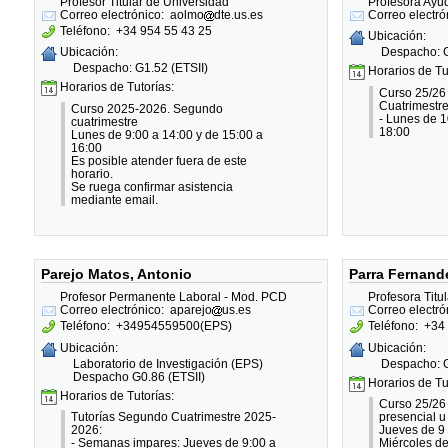
Profesor Titular de Universidad
Profesora Ayu
Correo electrónico:
aolmo
dte.us.es
Correo electró
Teléfono:
+34 954 55 43 25
Ubicación:
Despacho: G
Ubicación:
Despacho: G1.52 (ETSII)
Horarios de Tu
Horarios de Tutorías:
Curso 25/26
Cuatrimestre
Curso 2025-2026. Segundo
- Lunes de 1
cuatrimestre
18:00
Lunes de 9:00 a 14:00 y de 15:00 a
16:00
Es posible atender fuera de este
horario.
Se ruega confirmar asistencia
mediante email.
Parejo Matos, Antonio
Parra Fernande
Profesor Permanente Laboral - Mod. PCD
Profesora Titu
Correo electrónico:
aparejo
us.es
Correo electró
Teléfono:
+34954559500(EPS)
Teléfono:
+34 
Ubicación:
Ubicación:
Laboratorio de Investigación (EPS)
Despacho: G
Despacho G0.86 (ETSII)
Horarios de Tu
Horarios de Tutorías:
Curso 25/26 
Tutorías Segundo Cuatrimestre 2025-
presencial u 
2026:
Jueves de 9 
- Semanas impares: Jueves de 9:00 a
Miércoles de