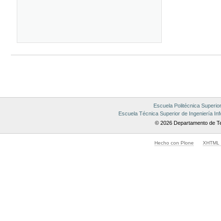
Acciones
de
Documento
Escuela Politécnica Superio
Escuela Técnica Superior de Ingeniería Inf
© 2026 Departamento de Te
Hecho con Plone
XHTML v