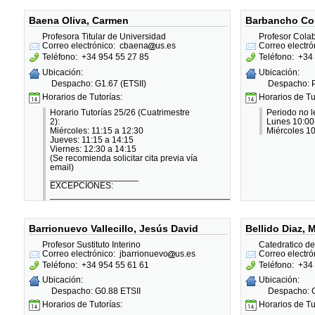
Baena Oliva, Carmen
Barbancho Con
Profesora Titular de Universidad
Profesor Cola
Correo electrónico:
cbaena
us.es
Correo electró
Teléfono:
+34 954 55 27 85
Teléfono:
+34 
Ubicación:
Ubicación:
Despacho: G1.67 (ETSII)
Despacho: P
Horarios de Tutorías:
Horarios de Tu
Horario Tutorías 25/26 (Cuatrimestre
Periodo no le
2):
Lunes 10:00
Miércoles: 11:15 a 12:30
Miércoles 1
Jueves: 11:15 a 14:15
Viernes: 12:30 a 14:15
(Se recomienda solicitar cita previa vía
email)
__________________
EXCEPCIONES:
_____________________________________________________
Curso 2025/26 PERIODO DE
EXÁMENES:
Se concretará durante la jornada
Barrionuevo Vallecillo, Jesús David
Bellido Diaz,
matinal previo acuerdo mediante
correo electrónico.
Profesor Sustituto Interino
Catedratico d
Correo electrónico:
jbarrionuevo
us.es
Correo electró
Teléfono:
+34 954 55 61 61
Teléfono:
+34 
Ubicación:
Ubicación:
Despacho: G0.88 ETSII
Despacho: G
Horarios de Tutorías:
Horarios de Tu