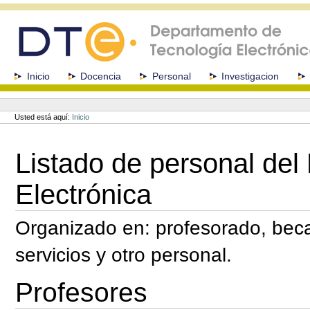
Cambiar
a
contenido.
|
Saltar
a
Secciones
Inicio
Docencia
Personal
Investigacion
navegación
Herramientas
Personales
Usted está aquí:
Inicio
Listado de personal de
Electrónica
Organizado en: profesorado, beca
servicios y otro personal.
Profesores