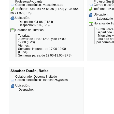
Profesora Ayudante
Profesor Susti
Correo electrónico:
vgasull
us.es
Correo electró
Teléfono:
+34 954 55 68 35 (ETSII) y +34 954
Teléfono:
954
55 71 92 (EPS)
Ubicación:
Ubicación:
Laboratorio
Despacho: G1.86 (ETSII)
Horarios de Tu
Despacho: P 10 (EPS)
Curso 23/24
Horarios de Tutorías:
A partir de 
Tutorías:
Miércoles y
Jueves: de 11:00-12:00 y de 16:00-
Para otro hor
17:00 (EPS)
por correo e
Viernes:
Semanas impares: de 17:00-19:00
(ETSII)
Semanas pares: de 12:00-13:00 (EPS)
Sánchez Durán, Rafael
Colaborador Docente Invitado
Correo electrónico:
rsanchez5
us.es
Ubicación:
Despacho: