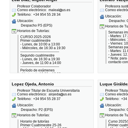
Profesor Colaborador
Profesora susti
Correo electrónico:
maleal
us.es
Correo electró
Teléfono:
+34 954 55 28 34
Ubicación:
Despacho: 
Ubicación:
Despacho P.5 (EPS)
Horarios de Tu
Horarios de Tutorías:
Semanas im
- Martes: 17.
CURSO 2025-2026
- Miércoles: 
Primer cuatrimestre
- Viernes: 10
- Lunes, de 10:00 a 13:00
Semanas pa
- Miércoles, de 16:30 a 19:30
- Martes: 11.
----------------------------------
- Jueves: 12
Segundo cuatrimestre
* Nota: para 
- Lunes, de 16:30 a 19:30
contacto con
- Jueves, de 11:00 a 14:00
----------------------------------
Período de exámenes
- Martes, de 10:00 a 13:00
- Jueves, de 10:00 a 13:00
Lopez Ojeda, Antonio
Luque Girálde
Profesor Titular de Escuela Universitaria
Profesor Titul
Correo electrónico:
alojeda
us.es
Correo electró
Teléfono:
+34 954 55 28 37
Teléfono:
+34 
Ubicación:
Ubicación:
Despacho: P2 (EPS)
Despacho: G
Horarios de Tutorías:
Horarios de Tu
Horario de tutorías
Curso 2025/
Primer Cuatrimestre 25-26
Primer cuatr