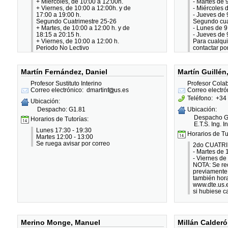
+ Miércoles, de 10:00 a 12:00h.
- Martes de 
+ Viernes, de 10:00 a 12:00h. y de
- Miércoles 
17:00 a 19:00 h.
- Jueves de 
Segundo Cuatrimestre 25-26
Segundo cua
+ Martes, de 10:00 a 12:00 h. y de
- Lunes de 9
18:15 a 20:15 h.
- Jueves de 
+ Viernes, de 10:00 a 12:00 h.
Para cualqui
Periodo No Lectivo
contactar po
+ Martes, de 10:00 a 12:00 h.
Se recomiend
+ Miércoles, de 10:00 a 12:00 h.
Es posible a
+ Jueves, de 10:00 a 12:00 h.
horario, prev
Martín Fernández, Daniel
Martín Guillén
Profesor Sustituto Interino
Profesor Cola
Correo electrónico:
dmartinf
us.es
Correo electró
Teléfono:
+34 
Ubicación:
Despacho: G1.81
Ubicación:
Despacho G
Horarios de Tutorías:
E.T.S. Ing. I
Lunes 17:30 - 19:30
Horarios de Tu
Martes 12:00 - 13:00
Se ruega avisar por correo
2do CUATRI
- Martes de 
- Viernes de
NOTA: Se re
previamente 
también hora
www.dte.us.e
si hubiese c
Merino Monge, Manuel
Millán Calderó