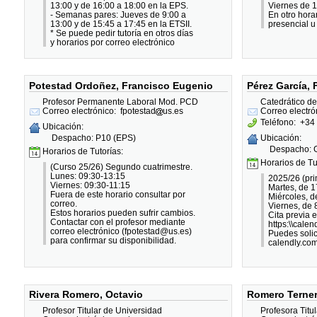
13:00 y de 16:00 a 18:00 en la EPS.
Viernes de 1
- Semanas pares: Jueves de 9:00 a
En otro horar
13:00 y de 15:45 a 17:45 en la ETSII.
presencial u
* Se puede pedir tutoría en otros días
y horarios por correo electrónico
Potestad Ordoñez, Francisco Eugenio
Pérez García, 
Profesor Permanente Laboral Mod. PCD
Catedrático d
Correo electrónico:
fpotestad
us.es
Correo electró
Teléfono:
+34 
Ubicación:
Despacho: P10 (EPS)
Ubicación:
Despacho: G
Horarios de Tutorías:
Horarios de Tu
(Curso 25/26) Segundo cuatrimestre.
Lunes: 09:30-13:15
2025/26 (pri
Viernes: 09:30-11:15
Martes, de 1
Fuera de este horario consultar por
Miércoles, d
correo.
Viernes, de 
Estos horarios pueden sufrir cambios.
Cita previa e
Contactar con el profesor mediante
https:\\cale
correo electrónico (fpotestad@us.es)
Puedes solici
para confirmar su disponibilidad.
calendly.com
Rivera Romero, Octavio
Romero Terner
Profesor Titular de Universidad
Profesora Titu