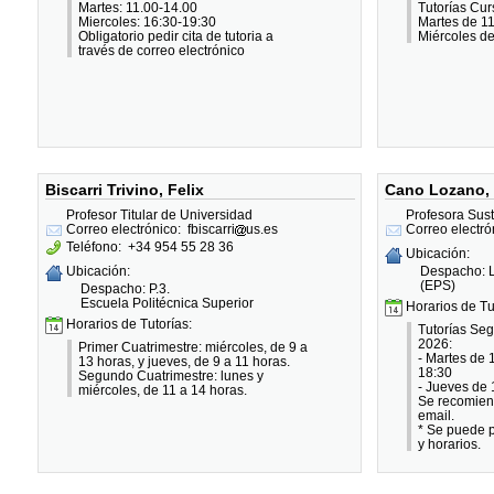
Martes: 11.00-14.00
Tutorías Cu
Miercoles: 16:30-19:30
Martes de 1
Obligatorio pedir cita de tutoria a
Miércoles d
través de correo electrónico
Biscarri Trivino, Felix
Cano Lozano, 
Profesor Titular de Universidad
Profesora Susti
Correo electrónico:
fbiscarri
us.es
Correo electró
Teléfono:
+34 954 55 28 36
Ubicación:
Despacho: L
Ubicación:
(EPS)
Despacho: P.3.
Escuela Politécnica Superior
Horarios de Tu
Horarios de Tutorías:
Tutorías Se
2026:
Primer Cuatrimestre: miércoles, de 9 a
- Martes de 
13 horas, y jueves, de 9 a 11 horas.
18:30
Segundo Cuatrimestre: lunes y
- Jueves de 
miércoles, de 11 a 14 horas.
Se recomiend
email.
* Se puede p
y horarios.