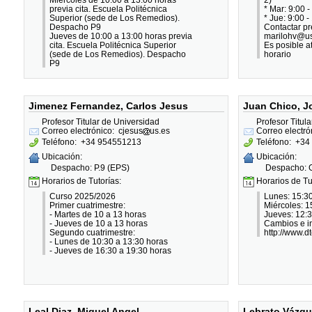
previa cita. Escuela Politécnica
* Mar: 9:00 -
Superior (sede de Los Remedios).
* Jue: 9:00 -
Despacho P9
Contactar p
Jueves de 10:00 a 13:00 horas previa
marilohv@u
cita. Escuela Politécnica Superior
Es posible a
(sede de Los Remedios). Despacho
horario
P9
Jimenez Fernandez, Carlos Jesus
Juan Chico, J
Profesor Titular de Universidad
Profesor Titul
Correo electrónico:
cjesus
us.es
Correo electró
Teléfono:
+34 954551213
Teléfono:
+34 
Ubicación:
Ubicación:
Despacho: P.9 (EPS)
Despacho: G
Horarios de Tutorías:
Horarios de Tu
Curso 2025/2026
Lunes: 15:30
Primer cuatrimestre:
Miércoles: 1
- Martes de 10 a 13 horas
Jueves: 12:3
- Jueves de 10 a 13 horas
Cambios e in
Segundo cuatrimestre:
http://www.d
- Lunes de 10:30 a 13:30 horas
- Jueves de 16:30 a 19:30 horas
Leal Diaz, Miguel Angel
Lebrato Vázqu