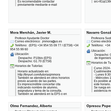
Es recomendable contactar
src=fi1qi13
previamente mediante e-mail
Mora Merchán, Javier M.
Navarro Gonzá
Profesor Ayudante Doctor
Profesora Susti
Correo electrónico:
jmmora
us.es
Correo electró
Teléfono:
(EPS) +34 954 55 09 77 / (ETSII) +34
Teléfono:
+34 
954 55 99 60
Ubicación:
Ubicación:
Despacho: G
Despacho: P10bis (EPS)
de Ingenierí
Despacho: G1.70 (ETSII)
Horarios de Tu
Horarios de Tutorías:
Curso 2024-
Horario actualizado en:
Cuatrimestr
http://tinyurl.com/tutoriasjmmora
- Lunes 9:30
También se atenderá en otros horarios
- Miércoles 
previo acuerdo de las partes.
Es posible a
Es imprescindible concertar cita
este horario.
indicando nombre de alumno,
Se ruega en 
asignatura y tema de la consulta.
asistencia m
También se atenderá en la EPS o en
otro horario previo acuerdo profesor-
alumno
Olmo Fernandez, Alberto
Oprescu Pope