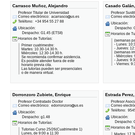
Carrasco Muñoz, Alejandro
Casado Galán,
Profesor Titular de Universidad
Profesor Sustit
Correo electrónico:
acarrasco
us.es
Correo electró
Teléfono:
+34 954 55 27 88
Ubicación:
Despacho: G
Ubicación:
Despacho: G1.45 (ETSII)
Horarios de Tu
Horarios de Tutorías:
(semanas par
- Lunes: 10:
Primer cuatrimestre:
- Jueves: 12
Martes: 10.30-14.30 h.
(semanas im
Miércoles: 12.30-14.30 h.
- Miércoles:
Se recomienda confirmar asistencia.
- Jueves: 9:
Es posible atender fuera de este
- Viernes: 9
horario previa cita.
Las tutorías pueden ser presenciales
o de manera virtual.
Dorronzoro Zubiete, Enrique
Estrada Perez,
Profesor Contratado Doctor
Profesor Asoc
Correo electrónico:
edorronzoro
us.es
Correo electró
Teléfono:
954
Ubicación:
Despacho: g1.48
Ubicación:
Despacho: G
Horarios de Tutorías:
Horarios de Tu
Tutorias Curso 25/26(Cuatrimestre 1)
Lunes, de 9:00 a 11:30
Martes: 17.3