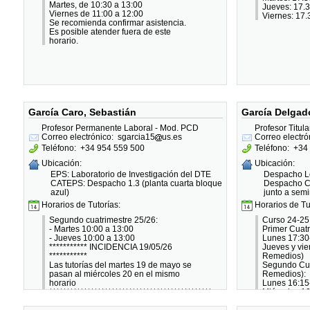
Martes, de 10:30 a 13:00
Jueves: 17.3
Viernes de 11:00 a 12:00
Viernes: 17.
Se recomienda confirmar asistencia.
Es posible atender fuera de este
horario.
García Caro, Sebastián
García Delgad
Profesor Permanente Laboral - Mod. PCD
Profesor Titul
Correo electrónico:
sgarcia15
us.es
Correo electró
Teléfono:
+34 954 559 500
Teléfono:
+34 
Ubicación:
Ubicación:
EPS: Laboratorio de Investigación del DTE
Despacho L
CATEPS: Despacho 1.3 (planta cuarta bloque
Despacho CA
azul)
junto a semi
Horarios de Tutorías:
Horarios de Tu
Segundo cuatrimestre 25/26:
Curso 24-25
- Martes 10:00 a 13:00
Primer Cuatr
- Jueves 10:00 a 13:00
Lunes 17:30
*********** INCIDENCIA 19/05/26
Jueves y vie
***********
Remedios)
Las tutorías del martes 19 de mayo se
Segundo Cua
pasan al miércoles 20 en el mismo
Remedios):
horario
Lunes 16:15
***********************************************
Miércoles 10
Los horarios podrían sufrir cambios.
Viernes 10:
Se ruega solicitar cita previa por