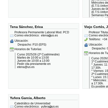
Miércoles de
(E.T.S.I.Info
Jueves de 0
(E.T.S.I.Info
Semanas Pa
Martes de 0
(E.T.S.I.Info
Jueves de 0
Tena Sánchez, Erica
Viejo Cortés, 
(E.T.S.I.Info
(Se recomien
Profesora Permanente Laboral Mod. PCD
Profesor Titul
Es posible a
Correo electrónico:
etena
us.es
Correo electró
horario, con 
Teléfono:
+34 
Ubicación:
Despacho: P10 (EPS)
Ubicación:
Despacho: G
Horarios de Tutorías:
Horarios de Tu
Curso 2025/26 (2º Cuatrimestre)
Martes de 10:00 a 13:00
Curso 2026/
Jueves de 10:00 a 13:00
1º Cuatrimes
Pedir cita previamente en
* Jueves: 11
etena@us.es
17:30h.
* Viernes: 1
2º Cuatrimes
* Lunes: 15:
* Miércoles:
a 17:30h.
Es posible a
horario.
Es recomend
previamente
Yufera Garcia, Alberto
Catedrático de Universidad
Correo electrónico:
yufera
us.es