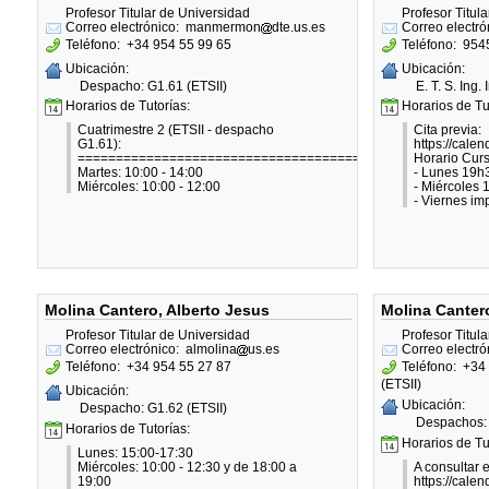
Profesor Titular de Universidad
Profesor Titul
Correo electrónico:
manmermon
dte.us.es
Correo electró
Teléfono:
+34 954 55 99 65
Teléfono:
954
Ubicación:
Ubicación:
Despacho: G1.61 (ETSII)
E. T. S. Ing.
Horarios de Tutorías:
Horarios de Tu
Cuatrimestre 2 (ETSII - despacho
Cita previa:
G1.61):
https://calen
========================================
Horario Curs
Martes: 10:00 - 14:00
- Lunes 19h
Miércoles: 10:00 - 12:00
- Miércoles
- Viernes i
Molina Cantero, Alberto Jesus
Molina Cantero
Profesor Titular de Universidad
Profesor Titul
Correo electrónico:
almolina
us.es
Correo electró
Teléfono:
+34 954 55 27 87
Teléfono:
+34 
(ETSII)
Ubicación:
Ubicación:
Despacho: G1.62 (ETSII)
Despachos:
Horarios de Tutorías:
Horarios de Tu
Lunes: 15:00-17:30
Miércoles: 10:00 - 12:30 y de 18:00 a
A consultar 
19:00
https://cale