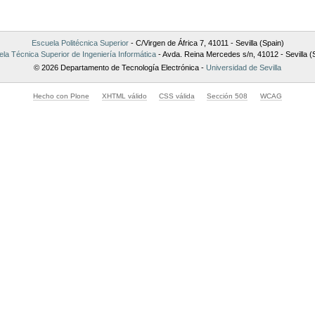
Escuela Politécnica Superior
- C/Virgen de África 7, 41011 - Sevilla (Spain)
la Técnica Superior de Ingeniería Informática
- Avda. Reina Mercedes s/n, 41012 - Sevilla (
© 2026 Departamento de Tecnología Electrónica -
Universidad de Sevilla
Hecho con Plone
XHTML válido
CSS válida
Sección 508
WCAG