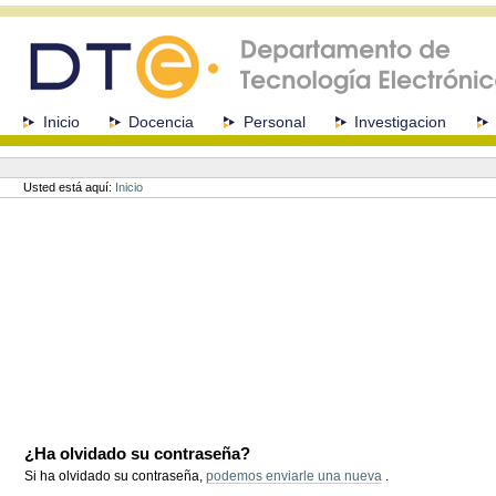
Cambiar
a
contenido.
|
Saltar
a
Secciones
Inicio
Docencia
Personal
Investigacion
navegación
Herramientas
Personales
Usted está aquí:
Inicio
¿Ha olvidado su contraseña?
Si ha olvidado su contraseña,
podemos enviarle una nueva
.