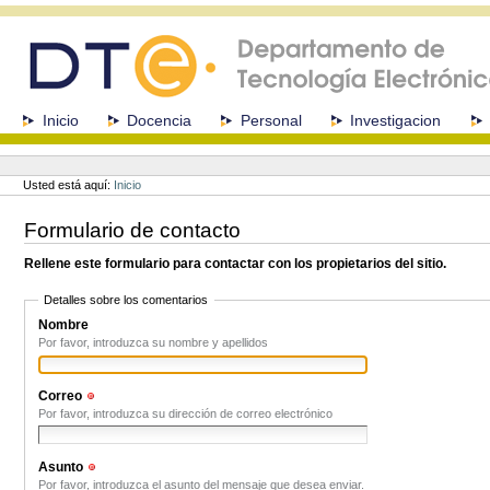
Cambiar
a
contenido.
|
Saltar
a
Secciones
Inicio
Docencia
Personal
Investigacion
navegación
Herramientas
Personales
Usted está aquí:
Inicio
Formulario de contacto
Rellene este formulario para contactar con los propietarios del sitio.
Detalles sobre los comentarios
Nombre
Por favor, introduzca su nombre y apellidos
Correo
(Obligatorio)
Por favor, introduzca su dirección de correo electrónico
Asunto
(Obligatorio)
Por favor, introduzca el asunto del mensaje que desea enviar.