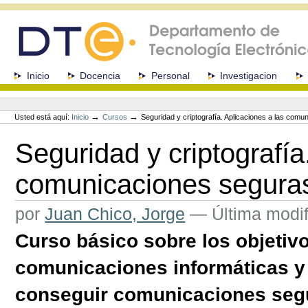
Cambiar
a
contenido.
|
Saltar
a
Secciones
Inicio
Docencia
Personal
Investigacion
navegación
Herramientas
Personales
→
→
Usted está aquí:
Inicio
Cursos
Seguridad y criptografía. Aplicaciones a las comu
Seguridad y criptografía
comunicaciones segura
por
Juan Chico, Jorge
—
Última modif
Curso básico sobre los objetivo
comunicaciones informáticas y e
conseguir comunicaciones seg