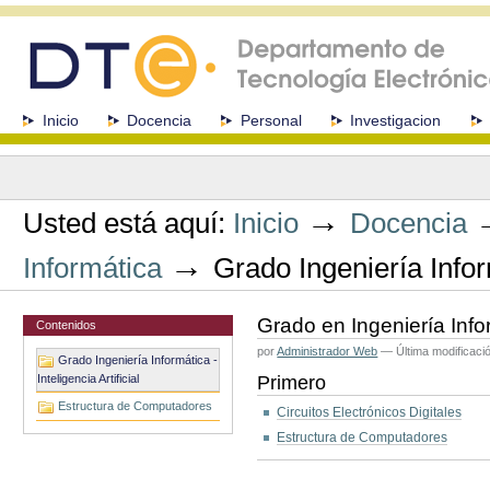
Cambiar
a
contenido.
|
Saltar
a
Secciones
Inicio
Docencia
Personal
Investigacion
navegación
Herramientas
Personales
→
Usted está aquí:
Inicio
Docencia
→
Informática
Grado Ingeniería Inform
Grado en Ingeniería Inform
Contenidos
por
Administrador Web
—
Última modificaci
Grado Ingeniería Informática -
Inteligencia Artificial
Primero
Estructura de Computadores
Circuitos Electrónicos Digitales
Estructura de Computadores
Acciones
de