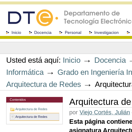
Cambiar
a
contenido.
|
Saltar
a
Secciones
Inicio
Docencia
Personal
Investigacion
navegación
Herramientas
Personales
→
Usted está aquí:
Inicio
Docencia
→
Informática
Grado en Ingeniería In
→
Arquitectura de Redes
Arquitectu
Arquitectura d
Contenidos
Arquitectura de Redes
por
Viejo Cortés, Julián
Arquitectura de Redes
Esta página contien
asignatura Arquitec