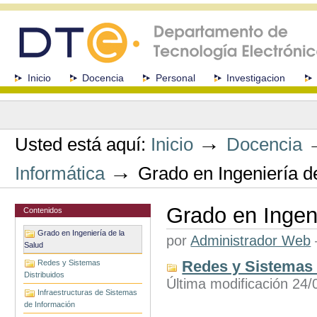
Cambiar
a
contenido.
|
Saltar
a
Secciones
Inicio
Docencia
Personal
Investigacion
navegación
Herramientas
Personales
→
Usted está aquí:
Inicio
Docencia
→
Informática
Grado en Ingeniería d
Grado en Ingeni
Contenidos
Grado en Ingeniería de la
por
Administrador Web
Salud
Redes y Sistemas 
Redes y Sistemas
Distribuidos
Última modificación 24
Infraestructuras de Sistemas
de Información