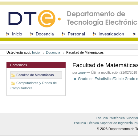
Cambiar
a
contenido.
|
Saltar
a
Secciones
Inicio
Docencia
Personal
Investigacion
navegación
Herramientas
Personales
→
→
Usted está aquí:
Inicio
Docencia
Facultad de Matemáticas
Facultad de Matemática
Contenidos
por
zope
—
Última modificación
21/02/2018
Facultad de Matemáticas
Grado en Estadística/Doble Grado 
Computadores y Redes de
Acciones
Computadores
de
Documento
Escuela Politécnica Superio
Escuela Técnica Superior de Ingeniería Inf
© 2026 Departamento de Te