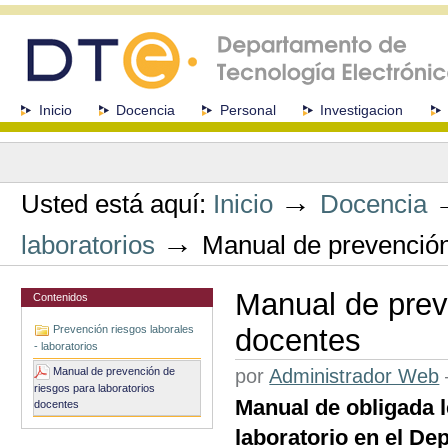
Cambiar
a
contenido.
|
Saltar
a
Secciones
Inicio
Docencia
Personal
Investigacion
navegación
Herramientas
Personales
→
Usted está aquí:
Inicio
Docencia
→
laboratorios
Manual de prevención
Manual de prev
Contenidos
Prevención riesgos laborales
docentes
- laboratorios
Manual de prevención de
por
Administrador Web
riesgos para laboratorios
Manual de obligada l
docentes
laboratorio en el De