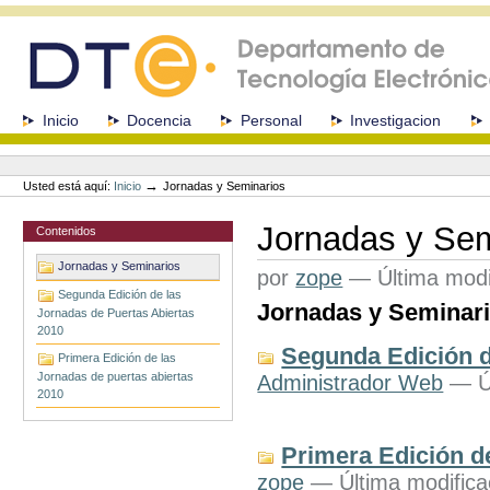
Cambiar
a
contenido.
|
Saltar
a
Secciones
Inicio
Docencia
Personal
Investigacion
navegación
Herramientas
Personales
→
Usted está aquí:
Inicio
Jornadas y Seminarios
Jornadas y Sem
Contenidos
Jornadas y Seminarios
por
zope
—
Última modi
Segunda Edición de las
Jornadas y Seminari
Jornadas de Puertas Abiertas
2010
Segunda Edición d
Primera Edición de las
Jornadas de puertas abiertas
Administrador Web
— Úl
2010
Primera Edición d
zope
— Última modifica