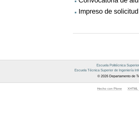
Convocatoria de al
Impreso de solicitu
Acciones
de
Documento
Escuela Politécnica Superio
Escuela Técnica Superior de Ingeniería Inf
© 2026 Departamento de Te
Hecho con Plone
XHTML v