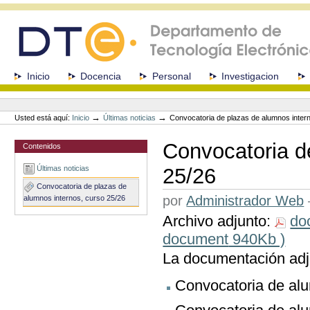
Cambiar
a
contenido.
|
Saltar
a
Secciones
Inicio
Docencia
Personal
Investigacion
navegación
Herramientas
Personales
→
→
Usted está aquí:
Inicio
Últimas noticias
Convocatoria de plazas de alumnos inter
Convocatoria d
Contenidos
Últimas noticias
25/26
Convocatoria de plazas de
por
Administrador Web
alumnos internos, curso 25/26
Archivo adjunto:
do
document
940Kb )
La documentación adj
Convocatoria de alu