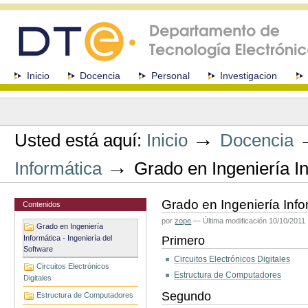
Cambiar
a
contenido.
|
Saltar
a
Secciones
Inicio
Docencia
Personal
Investigacion
navegación
Herramientas
Personales
→
Usted está aquí:
Inicio
Docencia
→
Informática
Grado en Ingeniería In
Grado en Ingeniería Info
Contenidos
por
zope
—
Última modificación
10/10/2011 
Grado en Ingeniería
Informática - Ingeniería del
Primero
Software
Circuitos Electrónicos Digitales
Circuitos Electrónicos
Estructura de Computadores
Digitales
Segundo
Estructura de Computadores