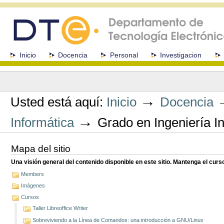
Cambiar
a
contenido.
|
Saltar
a
Secciones
Inicio
Docencia
Personal
Investigacion
navegación
Herramientas
Personales
→
Usted está aquí:
Inicio
Docencia
→
Informática
Grado en Ingeniería In
Mapa del sitio
Una visión general del contenido disponible en este sitio. Mantenga el cur
Members
Imágenes
Cursos
Taller Libreoffice Writer
Sobreviviendo a la Línea de Comandos: una introducción a GNU/Linux